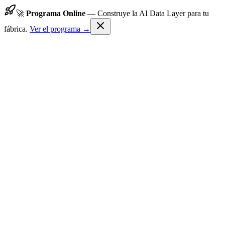
🚀
Programa Online
—
Construye la AI Data Layer para tu
fábrica.
Ver el programa →
TechFlow24
Inicio
Programa
Resultados
Sobre Nosotros
Contacto