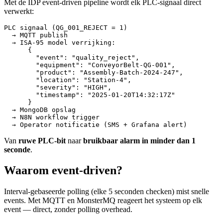
Met de IDP event-driven pipeline wordt elk PLC-signaal direct
verwerkt:
PLC signaal (QG_001_REJECT = 1)

  → MQTT publish

  → ISA-95 model verrijking:

      {

        "event": "quality_reject",

        "equipment": "ConveyorBelt-QG-001",

        "product": "Assembly-Batch-2024-247",

        "location": "Station-4",

        "severity": "HIGH",

        "timestamp": "2025-01-20T14:32:17Z"

      }

  → MongoDB opslag

  → N8N workflow trigger

Van
ruwe PLC-bit
naar
bruikbaar alarm in minder dan 1
seconde
.
Waarom event-driven?
Interval-gebaseerde polling (elke 5 seconden checken) mist snelle
events. Met MQTT en MonsterMQ reageert het systeem op elk
event — direct, zonder polling overhead.