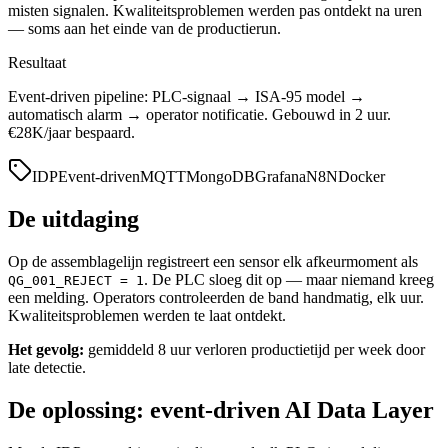
misten signalen. Kwaliteitsproblemen werden pas ontdekt na uren
— soms aan het einde van de productierun.
Resultaat
Event-driven pipeline: PLC-signaal → ISA-95 model →
automatisch alarm → operator notificatie. Gebouwd in 2 uur.
€28K/jaar bespaard.
IDP
Event-driven
MQTT
MongoDB
Grafana
N8N
Docker
De uitdaging
Op de assemblagelijn registreert een sensor elk afkeurmoment als
. De PLC sloeg dit op — maar niemand kreeg
QG_001_REJECT = 1
een melding. Operators controleerden de band handmatig, elk uur.
Kwaliteitsproblemen werden te laat ontdekt.
Het gevolg:
gemiddeld 8 uur verloren productietijd per week door
late detectie.
De oplossing: event-driven AI Data Layer