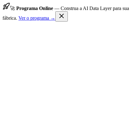
🚀
Programa Online
—
Construa a AI Data Layer para sua
fábrica.
Ver o programa →
TechFlow24
Início
Programa
Resultados
Sobre Nós
Contato