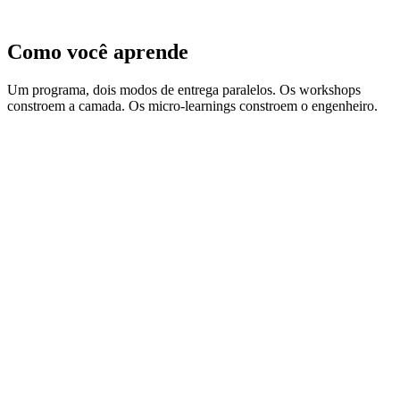
Como você aprende
Um programa, dois modos de entrega paralelos. Os workshops
constroem a camada. Os micro-learnings constroem o engenheiro.
Track A · Workshops
Construa a camada
1
.
Connect · puxe tags do PLC
2
.
Condition · limpe os dados
3
.
Model · semântica ISA-95
4
.
Store · MongoDB time-series
5
.
Orchestrate · conecte as pipelines