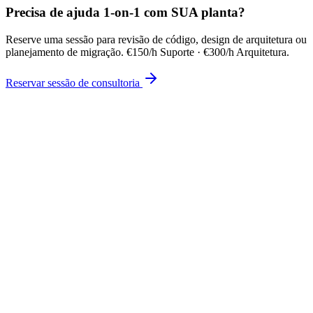
Precisa de ajuda 1-on-1 com SUA planta?
Reserve uma sessão para revisão de código, design de arquitetura ou
planejamento de migração. €150/h Suporte · €300/h Arquitetura.
Reservar sessão de consultoria
Série de workshops · começa 5 de junho de 2026
Torne-se Founding Member no workshop de lançamento.
Workshops ao vivo quinzenais, CONNECT → DISTRIBUTE, o
programa em movimento.