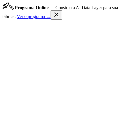
🚀
Programa Online
—
Construa a AI Data Layer para sua
fábrica.
Ver o programa →
TechFlow24
Início
Programa
Resultados
Sobre Nós
Contato