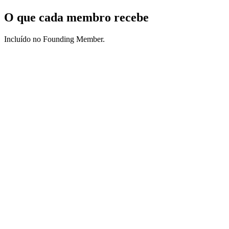
O que cada membro recebe
Incluído no Founding Member.
IDP funcional como peça de portfólio
Conclua a construção capstone de 55 passos. Um stack vivo no seu
próprio VPS, mais forte que um certificado PDF. Mostre a clientes e
no LinkedIn. Primeiro passo no caminho: Industrial Data Engineer
hoje (domínio das ferramentas), Industrial Data Architect em 2-3
anos quando você estiver desenhando plataformas multi-site.
Deploy em menos de 1 hora em cada cliente
Um framework reutilizável. Um investimento. Retorna em cada
projeto de fábrica. AVEVA cobra €40K/ano pelo que você vai
construir você mesmo.