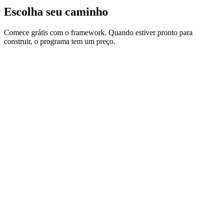
Escolha seu caminho
Comece grátis com o framework. Quando estiver pronto para
construir, o programa tem um preço.
PDF gratuito do Framework de 7 Passos (o blueprint)
3 scripts de partida: OPC-UA reader, modelo ISA-95
JSON, template Grafana
Série de 5 lições por e-mail, uma camada por semana
E-mail obrigatório, download instantâneo