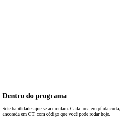
6
.
Visualize · dashboards Grafana
7
.
Distribute · para dashboards, agentes de IA e MES
Track B · Micro-learnings
Construa o engenheiro
🐳
Docker
🗄️
SQL
🐍
Python
🔌
APIs
🔄
Data pipelines
🏛️
Data
warehouse
🤖
AI
Dentro do programa
Sete habilidades que se acumulam. Cada uma em pílula curta,
ancorada em OT, com código que você pode rodar hoje.