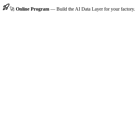
🚀
Online Program
—
Build the AI Data Layer for your factory.