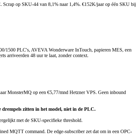
PLC. Scrap op SKU-44 van 8,1% naar 1,4%. €152K/jaar op één SKU bij
 S7-1200/1500 PLC's, AVEVA Wonderware InTouch, papieren MES, een
s arriveerden 48 uur te laat, zonder context.
naar MonsterMQ op een €5,77/mnd Hetzner VPS. Geen inbound
 drempels zitten in het model, niet in de PLC.
ergelijkt met de SKU-specifieke threshold.
etained MQTT command. De edge-subscriber zet dat om in een OPC-