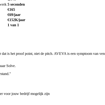
werk
5 seconden
€165
€69/jaar
€152K/jaar
1 van 1
is het proof point, niet de pitch. AVEVA is een symptoom van vendor 
naar Solve.
rstand."
r voor jouw bedrijf mogelijk zijn