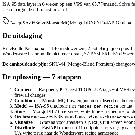
ISA-95 data layer in 6 weken op een VPS van €5,77/maand. Solve-fe
€165 marginale infra-kost in jaar 1.
7-step
ISA-95
Solve
MonsterMQ
MongoDB
N8N
FastAPI
Grafana
De uitdaging
BriteBottle Packaging — 140 medewerkers, 2 bottelarij-lijnen plus 
Wonderware historian die niet meer draait, SAP S/4 ERP. Eén Power BI 
De aanhoudende pijn:
SKU-44 (Mango-Blend Premium) changeover s
De oplossing — 7 stappen
Connect
— Raspberry Pi 5 leest 11 OPC-UA tags + 4 MES ev
firewall changes.
Condition
— MonsterMQ flow engine normaliseert eenheden (psi
Model
— ISA-95 ontologie met
per tag.
ranges_per_recipe
Store
— MongoDB 7 time-series, write-time enriched met
ord
Orchestrate
— Zes N8N workflows.
wf-006-changeover-w
Visualize
— Grafana voor analisten + Next.js full-screen voor 
Distribute
— FastAPI exposeert 11 endpoints.
POST /api/re
UA write terug naar de Wonderware recipe namespace.