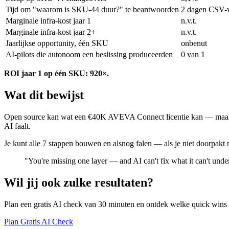
Tijd om "waarom is SKU-44 duur?" te beantwoorden
2 dagen CSV-
Marginale infra-kost jaar 1
n.v.t.
Marginale infra-kost jaar 2+
n.v.t.
Jaarlijkse opportunity, één SKU
onbenut
AI-pilots die autonoom een beslissing produceerden
0 van 1
ROI jaar 1 op één SKU: 920×.
Wat dit bewijst
Open source kan wat een €40K AVEVA Connect licentie kan — maar dat 
AI faalt.
Je kunt alle 7 stappen bouwen en alsnog falen — als je niet doorpakt 
"You're missing one layer — and AI can't fix what it can't unde
Wil jij ook zulke resultaten?
Plan een gratis AI check van 30 minuten en ontdek welke quick wins e
Plan Gratis AI Check