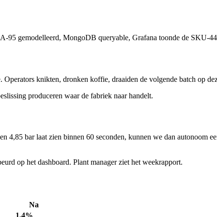
, ISA-95 gemodelleerd, MongoDB queryable, Grafana toonde de SKU-44 o
. Operators knikten, dronken koffie, draaiden de volgende batch op dez
eslissing produceren waar de fabriek naar handelt.
n 4,85 bar laat zien binnen 60 seconden, kunnen we dan autonoom een
beurd op het dashboard. Plant manager ziet het weekrapport.
Na
1,4%