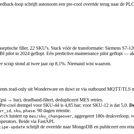
edback-loop schrijft autonoom een pre-cool override terug naar de 
1 aseptische filler, 22 SKU's. Stack vóór de transformatie: Siemens
pilot in 2024 geflopt. Eén predictive-maintenance pilot geflopt — alert
crap stond al twee jaar op 8,1%. Niemand wist waarom.
ents read-only uit Wonderware en duwt ze via outbound MQTT/TLS 
 → bar), deadband-filtert, dedupliceert MES retries.
 Pre-cool drempel voor SKU-44 is 4,85 bar; voor SKU-12 is dat 5,0.
De
,
,
. 90 dagen retentie.
er_id
sku
phase
luistert op
, aggregeert 180s drukverloop, v
atch
mes/sku_changeover
operators. Beide via FastAPI.
schrijft de override naar MongoDB en publiceert een r
cipe-update