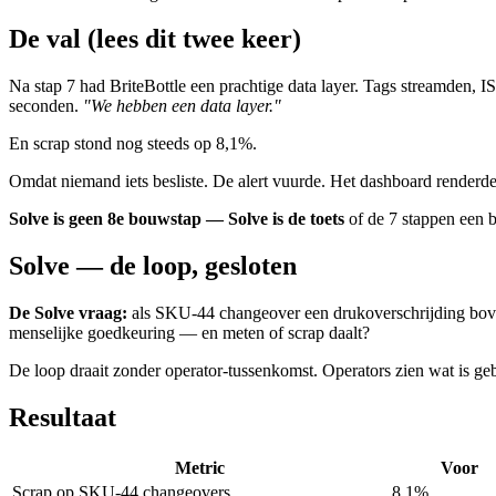
De val (lees dit twee keer)
Na stap 7 had BriteBottle een prachtige data layer. Tags streamden
seconden.
"We hebben een data layer."
En scrap stond nog steeds op 8,1%.
Omdat niemand iets besliste. De alert vuurde. Het dashboard renderde
Solve is geen 8e bouwstap — Solve is de toets
of de 7 stappen een b
Solve — de loop, gesloten
De Solve vraag:
als SKU-44 changeover een drukoverschrijding bove
menselijke goedkeuring — en meten of scrap daalt?
De loop draait zonder operator-tussenkomst. Operators zien wat is ge
Resultaat
Metric
Voor
Scrap op SKU-44 changeovers
8,1%