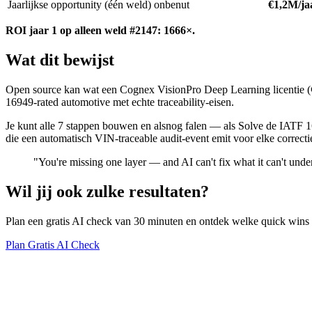
Jaarlijkse opportunity (één weld)
onbenut
€1,2M/ja
ROI jaar 1 op alleen weld #2147: 1666×.
Wat dit bewijst
Open source kan wat een Cognex VisionPro Deep Learning licentie (€25
16949-rated automotive met echte traceability-eisen.
Je kunt alle 7 stappen bouwen en alsnog falen — als Solve de IATF 16
die een automatisch VIN-traceable audit-event emit voor elke correcti
"You're missing one layer — and AI can't fix what it can't unde
Wil jij ook zulke resultaten?
Plan een gratis AI check van 30 minuten en ontdek welke quick wins e
Plan Gratis AI Check