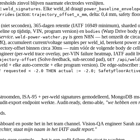
sholds zinvol blijven naarmate electrodes verslijten.
t:
. Elke weld_id draagt
weld_signatures
power_baseline_envelop
(action:
, delta: 0,4 mm, safety flo
rrides
trajectory_offset_x_mm
(niet seconden), 365-dagen retentie (IATF 16949 minimum), sharded 
eline op tijdstip, VIN, program version) en
(Warp Drive body g
bodies
service
.
is geen N8N — het omzeilt de cir
weld-power-watcher.py
MQ, accumuleert current/voltage samples per weld_id, berekent power zo
rajectory-offset binnen circa 30ms — ruim vóór de volgende body de cell
er (per-weld trace overlay, per-VIN failure heatmap, IATF audit live 
(Solve-feedback, sub-second pad),
ajectory-offset
GET /api/weld
eld + elke auto-correctie + elke program version). De edge-subscrib
F requested < -2.0 THEN actual := -2.0; SafetyFloorActiv
s stroomden, ISA-95 + per-weld signatures gemodelleerd, MongoDB ms-g
 audit-export endpoint werkte. Audit-ready, demo-able,
"we hebben een r
ds.
hboard en postte het in het team channel. Vision-QA engineer Sarah z
echter, staat mijn naam in het IATF audit report."
ie geen controle — het is een audit-failure die staat te wachten.