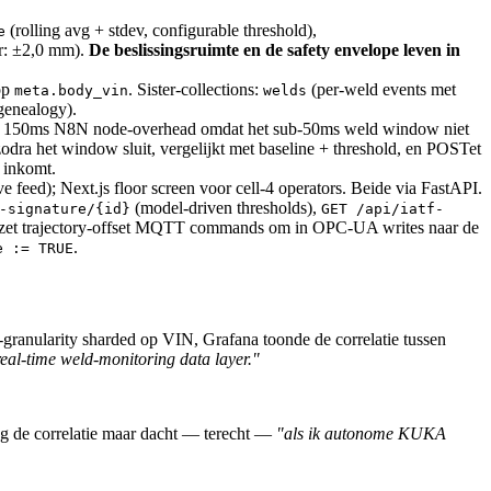
(rolling avg + stdev, configurable threshold),
e
or: ±2,0 mm).
De beslissingsruimte en de safety envelope leven in
op
. Sister-collections:
(per-weld events met
meta.body_vin
welds
enealogy).
ca 150ms N8N node-overhead omdat het sub-50ms weld window niet
dra het window sluit, vergelijkt met baseline + threshold, en POSTet
 inkomt.
feed); Next.js floor screen voor cell-4 operators. Beide via FastAPI.
(model-driven thresholds),
-signature/{id}
GET /api/iatf-
er zet trajectory-offset MQTT commands om in OPC-UA writes naar de
.
e := TRUE
ranularity sharded op VIN, Grafana toonde de correlatie tussen
eal-time weld-monitoring data layer."
ag de correlatie maar dacht — terecht —
"als ik autonome KUKA