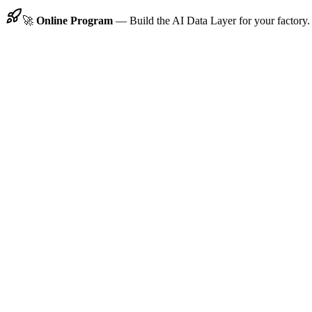
🚀
Online Program
—
Build the AI Data Layer for your factory.