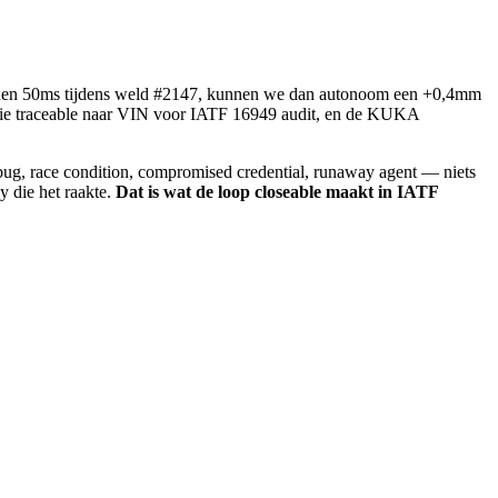
 binnen 50ms tijdens weld #2147, kunnen we dan autonoom een +0,4mm
ectie traceable naar VIN voor IATF 16949 audit, en de KUKA
bug, race condition, compromised credential, runaway agent — niets
y die het raakte.
Dat is wat de loop closeable maakt in IATF