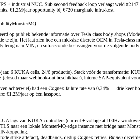
VPS + industrial NUC. Sub-second feedback loop verlaagt weld #2147 
its. €1,2M/jaar opportunity bij €720 marginale infra-kost.
ability
MonsterMQ
eerd op publiek bekende informatie over Tesla-class body shops (M
ie te zijn. Het laat zien hoe een mid-size discrete OEM in Tesla-class
ity terug naar VIN, en sub-seconde beslissingen voor de volgende body 
jaar, 6 KUKA cells, 24/6 productie). Stack vóór de transformatie: K
(closed maar webhook-out beschikbaar), interne SAP-equivalent voor
ven achterwiel) had een Cognex-failure rate van 0,34% — drie keer hoge
e: €1,2M/jaar op één lasspoor.
-UA tags van KUKA controllers (current + voltage at 100Hz windowed 
/TLS naar een lokale MonsterMQ-edge instance met bridge naar Mons
VIN-koppeling.
ode strike artefact), deadbands, dedup Cognex retries.
Binnen
dezelfde