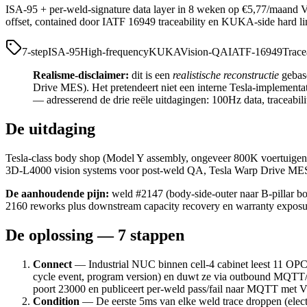
ISA-95 + per-weld-signature data layer in 8 weken op €5,77/maand 
offset, contained door IATF 16949 traceability en KUKA-side hard lim
7-step
ISA-95
High-frequency
KUKA
Vision-QA
IATF-16949
Trace
Realisme-disclaimer:
dit is een
realistische reconstructie
gebas
Drive MES). Het pretendeert niet een interne Tesla-implementat
— adresserend de drie reële uitdagingen: 100Hz data, traceabil
De uitdaging
Tesla-class body shop (Model Y assembly, ongeveer 800K voertuigen/
3D-L4000 vision systems voor post-weld QA, Tesla Warp Drive MES 
De aanhoudende pijn:
weld #2147 (body-side-outer naar B-pillar bo
2160 reworks plus downstream capacity recovery en warranty exposur
De oplossing — 7 stappen
Connect
— Industrial NUC binnen cell-4 cabinet leest 11 OPC
cycle event, program version) en duwt ze via outbound MQTT
poort 23000 en publiceert per-weld pass/fail naar MQTT met 
Condition
— De eerste 5ms van elke weld trace droppen (electr