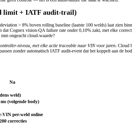
limit + IATF audit-trail)
 deviation > 8% boven rolling baseline (laatste 100 welds) laat zien
en dat Cognex vision-QA failure rate onder 0,10% zakt, met elke corr
2,0] mm ongeacht cloud-waarde?
ontroller-niveau, met elke actie traceable naar VIN voor jaren
. Cloud 
oepassen zonder automatisch IATF audit-event dat het koppelt aan de bod
Na
jdens weld)
 ms (volgende body)
-VIN per-weld online
200 correcties