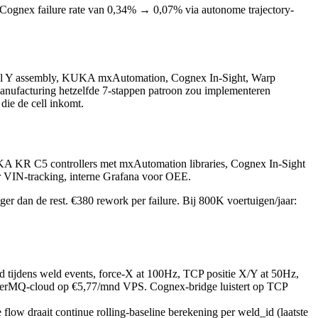
Cognex failure rate van 0,34% → 0,07% via autonome trajectory-
odel Y assembly, KUKA mxAutomation, Cognex In-Sight, Warp
 manufacturing hetzelfde 7-stappen patroon zou implementeren
die de cell inkomt.
UKA KR C5 controllers met mxAutomation libraries, Cognex In-Sight
 VIN-tracking, interne Grafana voor OEE.
r dan de rest. €380 rework per failure. Bij 800K voertuigen/jaar:
tijdens weld events, force-X at 100Hz, TCP positie X/Y at 50Hz,
terMQ-cloud op €5,77/mnd VPS. Cognex-bridge luistert op TCP
 flow draait continue rolling-baseline berekening per weld_id (laatste