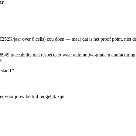
ar
2K/jaar over 6 cells) zou doen — maar dat is het proof point, niet de 
949 traceability niet respecteert waar automotive-grade manufacturing 
e.
rstand."
r voor jouw bedrijf mogelijk zijn