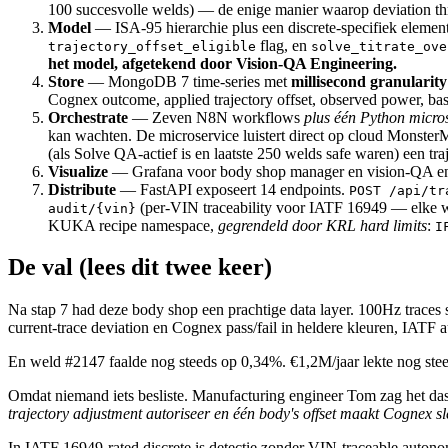
100 succesvolle welds) — de enige manier waarop deviation thre
Model
— ISA-95 hierarchie plus een discrete-specifiek elemen
flag, en
trajectory_offset_eligible
solve_titrate_ove
het model, afgetekend door Vision-QA Engineering.
Store
— MongoDB 7 time-series met
millisecond granularity
Cognex outcome, applied trajectory offset, observed power, bas
Orchestrate
— Zeven N8N workflows
plus één Python micro
kan wachten. De microservice luistert direct op cloud Monster
(als Solve QA-actief is en laatste 250 welds safe waren) een t
Visualize
— Grafana voor body shop manager en vision-QA engine
Distribute
— FastAPI exposeert 14 endpoints.
POST /api/tr
(per-VIN traceability voor IATF 16949 — elke w
audit/{vin}
KUKA recipe namespace,
gegrendeld door KRL hard limits
:
I
De val (lees dit twee keer)
Na stap 7 had deze body shop een prachtige data layer. 100Hz trace
current-trace deviation en Cognex pass/fail in heldere kleuren, IATF
En weld #2147 faalde nog steeds op 0,34%. €1,2M/jaar lekte nog stee
Omdat niemand iets besliste. Manufacturing engineer Tom zag het das
trajectory adjustment autoriseer en één body's offset maakt Cognex sl
In IATF 16949-rated discrete is detectie zonder VIN-traceable autonom