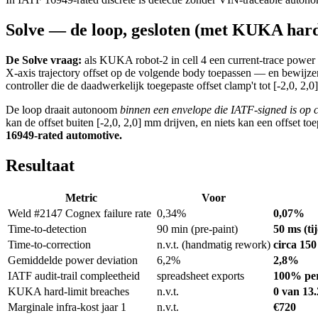
Solve — de loop, gesloten (met KUKA hard 
De Solve vraag:
als KUKA robot-2 in cell 4 een current-trace power
X-axis trajectory offset op de volgende body toepassen — en bewijz
controller die de daadwerkelijk toegepaste offset clamp't tot [-2,0, 
De loop draait autonoom
binnen een envelope die IATF-signed is op c
kan de offset buiten [-2,0, 2,0] mm drijven, en niets kan een offset t
16949-rated automotive.
Resultaat
Metric
Voor
Weld #2147 Cognex failure rate
0,34%
0,07%
Time-to-detection
90 min (pre-paint)
50 ms (ti
Time-to-correction
n.v.t. (handmatig rework)
circa 150
Gemiddelde power deviation
6,2%
2,8%
IATF audit-trail compleetheid
spreadsheet exports
100% per
KUKA hard-limit breaches
n.v.t.
0 van 13.
Marginale infra-kost jaar 1
n.v.t.
€720