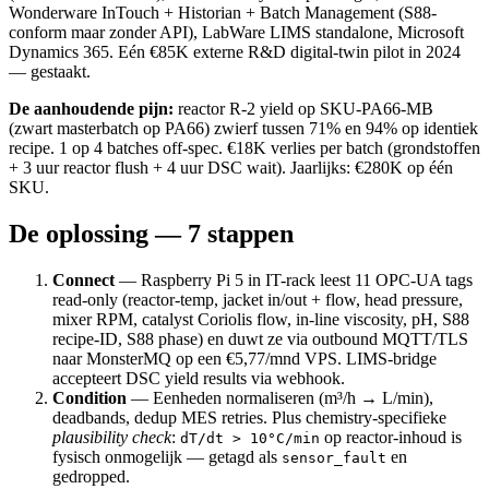
Wonderware InTouch + Historian + Batch Management (S88-
conform maar zonder API), LabWare LIMS standalone, Microsoft
Dynamics 365. Eén €85K externe R&D digital-twin pilot in 2024
— gestaakt.
De aanhoudende pijn:
reactor R-2 yield op SKU-PA66-MB
(zwart masterbatch op PA66) zwierf tussen 71% en 94% op identiek
recipe. 1 op 4 batches off-spec. €18K verlies per batch (grondstoffen
+ 3 uur reactor flush + 4 uur DSC wait). Jaarlijks: €280K op één
SKU.
De oplossing — 7 stappen
Connect
— Raspberry Pi 5 in IT-rack leest 11 OPC-UA tags
read-only (reactor-temp, jacket in/out + flow, head pressure,
mixer RPM, catalyst Coriolis flow, in-line viscosity, pH, S88
recipe-ID, S88 phase) en duwt ze via outbound MQTT/TLS
naar MonsterMQ op een €5,77/mnd VPS. LIMS-bridge
accepteert DSC yield results via webhook.
Condition
— Eenheden normaliseren (m³/h → L/min),
deadbands, dedup MES retries. Plus chemistry-specifieke
plausibility check
:
op reactor-inhoud is
dT/dt > 10°C/min
fysisch onmogelijk — getagd als
en
sensor_fault
gedropped.