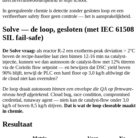
directieverantwoordelijkheid in mijn schoot."
In gereguleerde chemie is detectie zonder gesloten loop
en
een
verifieerbare safety floor geen controle — het is aansprakelijkheid.
Solve — de loop, gesloten (met IEC 61508
SIL fail-safe)
De Solve vraag:
als reactor R-2 een exotherm-peak deviation > 2°C
boven de recipe-baseline laat zien binnen 12-16 min na catalyst-
injectie, kunnen we dan autonoom de catalyst-flow met 12% titreren
via de Coriolis flow setpoint — en bewijzen dat DSC yield boven
90% blijft, terwijl de PLC een hard floor op 3,0 kg/h afdwingt die
de cloud niet kan overrulen?
De loop draait autonoom
binnen een envelope die QA op firmware-
niveau heeft afgetekend
. Cloud bug, race condition, compromised
credential, runaway agent — niets kan de catalyst-flow onder 3,0
kg/h of boven 8,5 kg/h drijven.
Dat is wat de loop closeable maakt
in chemie.
Resultaat