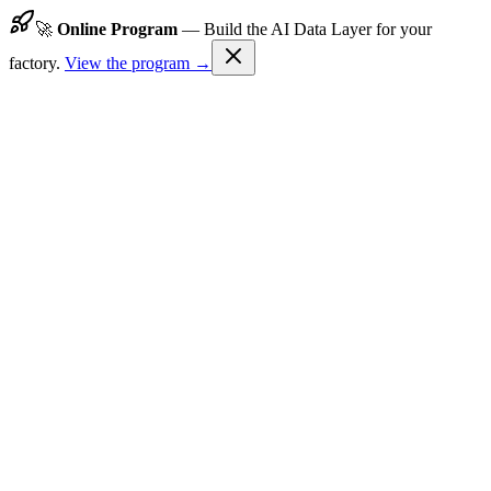
🚀
Online Program
—
Build the AI Data Layer for your
factory.
View the program →
TechFlow24
Home
Program
Results
About Us
Contact