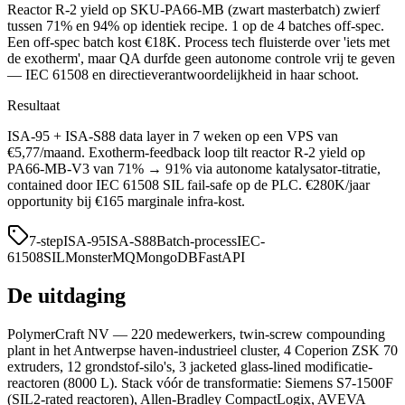
Reactor R-2 yield op SKU-PA66-MB (zwart masterbatch) zwierf
tussen 71% en 94% op identiek recipe. 1 op de 4 batches off-spec.
Een off-spec batch kost €18K. Process tech fluisterde over 'iets met
de exotherm', maar QA durfde geen autonome controle vrij te geven
— IEC 61508 en directieverantwoordelijkheid in haar schoot.
Resultaat
ISA-95 + ISA-S88 data layer in 7 weken op een VPS van
€5,77/maand. Exotherm-feedback loop tilt reactor R-2 yield op
PA66-MB-V3 van 71% → 91% via autonome katalysator-titratie,
contained door IEC 61508 SIL fail-safe op de PLC. €280K/jaar
opportunity bij €165 marginale infra-kost.
7-step
ISA-95
ISA-S88
Batch-process
IEC-
61508
SIL
MonsterMQ
MongoDB
FastAPI
De uitdaging
PolymerCraft NV — 220 medewerkers, twin-screw compounding
plant in het Antwerpse haven-industrieel cluster, 4 Coperion ZSK 70
extruders, 12 grondstof-silo's, 3 jacketed glass-lined modificatie-
reactoren (8000 L). Stack vóór de transformatie: Siemens S7-1500F
(SIL2-rated reactoren), Allen-Bradley CompactLogix, AVEVA