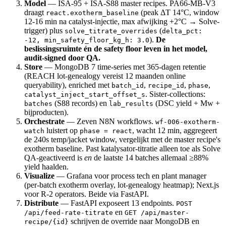
Model
— ISA-95 + ISA-S88 master recipes. PA66-MB-V3
draagt
(peak ΔT 14°C, window
react.exotherm_baseline
12-16 min na catalyst-injectie, max afwijking +2°C → Solve-
trigger) plus
(
solve_titrate_overrides
delta_pct:
).
De
-12, min_safety_floor_kg_h: 3.0
beslissingsruimte én de safety floor leven in het model,
audit-signed door QA.
Store
— MongoDB 7 time-series met 365-dagen retentie
(REACH lot-genealogy vereist 12 maanden online
queryability), enriched met
,
,
,
batch_id
recipe_id
phase
. Sister-collections:
catalyst_inject_start_offset_s
(S88 records) en
(DSC yield + Mw +
batches
lab_results
bijproducten).
Orchestrate
— Zeven N8N workflows.
wf-006-exotherm-
luistert op
, wacht 12 min, aggregeert
watch
phase = react
de 240s temp/jacket window, vergelijkt met de master recipe's
exotherm baseline. Past katalysator-titratie alleen toe als Solve
QA-geactiveerd is
en
de laatste 14 batches allemaal ≥88%
yield haalden.
Visualize
— Grafana voor process tech en plant manager
(per-batch exotherm overlay, lot-genealogy heatmap); Next.js
voor R-2 operators. Beide via FastAPI.
Distribute
— FastAPI exposeert 13 endpoints.
POST
en
/api/feed-rate-titrate
GET /api/master-
schrijven de override naar MongoDB en
recipe/{id}