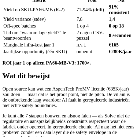
Metric
Voor
Na
91%
Yield op SKU-PA66-MB (R-2)
71-94% (drift)
consistent
Yield variance (stdev)
7,8
1,4
Off-spec batches
1 op 4
0 op 18
Tijd om "waarom lage yield?" te
2 dagen CSV-
8 seconden
beantwoorden
puzzel
Marginale infra-kost jaar 1
n.v.t.
€165
Jaarlijkse opportunity (één SKU)
onbenut
€280K/jaar
ROI jaar 1 op alleen PA66-MB-V3: 1700×.
Wat dit bewijst
Open source kan wat een AspenTech ProMV licentie (€85K/jaar)
zou doen — maar dat is het proof point, niet de pitch. De villain is
de ontbrekende laag waardoor AI faalt in gereguleerde industrieën
met echte safety boundaries.
Je kunt alle 7 stappen bouwen en alsnog falen — als Solve niet de
regulatoire en aansprakelijkheids-constraints respecteert waar de
fabriek onder opereert. In gereguleerde chemie: AI mag het niet eens
proberen zonder een data layer die de safety-envelope in de